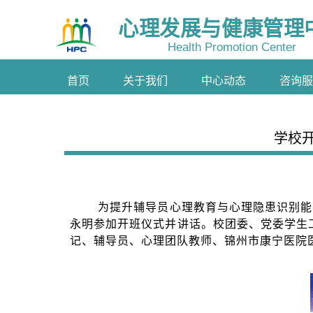
心理发展与健康管理
Health Promotion Center
首页
关于我们
中心动态
咨询服
学校
为提升辅导员心理教育与心理隐患识别能
永明参加开班仪式并讲话。校团委、党委学生
记、辅导员、心理团队教师、锦州市康宁医院