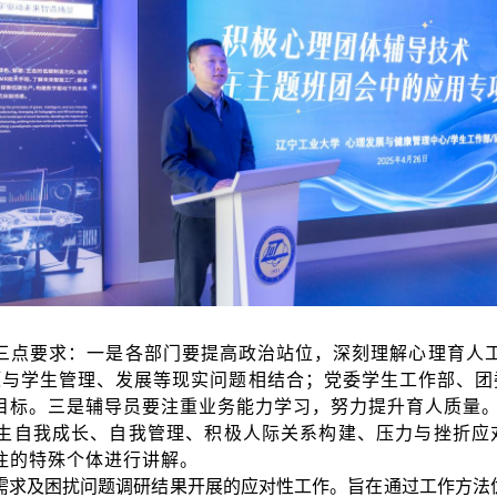
三点要求：一是各部门要提高政治站位，深刻理解心理育人
题与学生管理、发展等现实问题相结合；党委学生工作部、团
目标。三是辅导员要注重业务能力学习，努力提升育人质量
生自我成长、自我管理、积极人际关系构建、压力与挫折应
注的特殊个体进行讲解。
需求及困扰问题调研结果开展的应对性工作。旨在通过工作方法