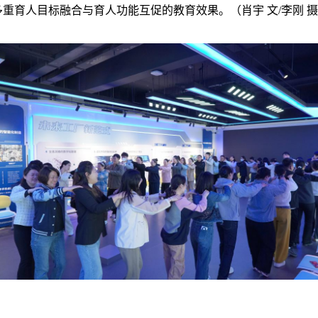
重育人目标融合与育人功能互促的教育效果。（肖宇 文/李刚 