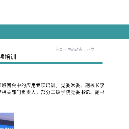
首页
中心动态
正文
项培训
主题班团会中的应用专项培训。党委常委、副校长李
等相关部门负责人，部分二级学院党委书记、副书