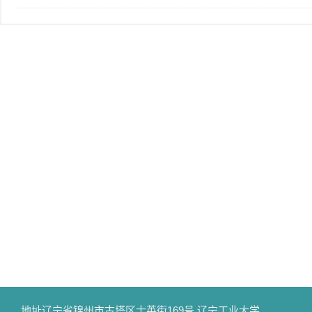
地址
辽宁省锦州市古塔区士英街169号 辽宁工业大学