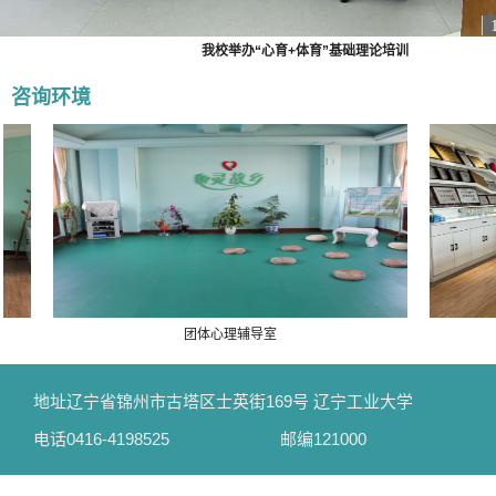
我校举办“心育+体育”基础理论培训
咨询环境
团体心理辅导室
地址
辽宁省锦州市古塔区士英街169号 辽宁工业大学
电话
0416-4198525
邮编
121000