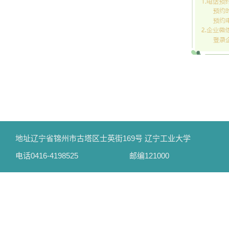
地址
辽宁省锦州市古塔区士英街169号 辽宁工业大学
电话
0416-4198525
邮编
121000